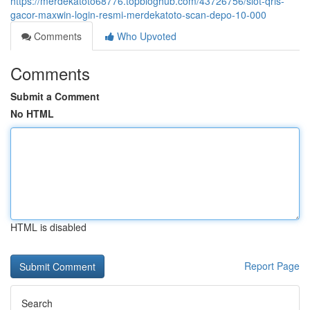
https://merdekatoto68776.topbloghub.com/43726756/slot-qris-
gacor-maxwin-login-resmi-merdekatoto-scan-depo-10-000
Comments
Who Upvoted
Comments
Submit a Comment
No HTML
HTML is disabled
Report Page
Search