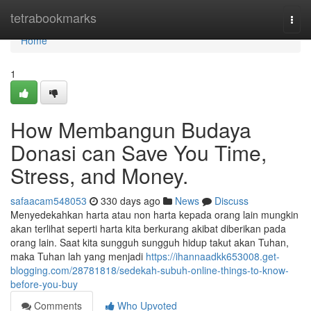
Home
tetrabookmarks
Togg
navi
Home
1
How Membangun Budaya
Donasi can Save You Time,
Stress, and Money.
safaacam548053
330 days ago
News
Discuss
Menyedekahkan harta atau non harta kepada orang lain mungkin
akan terlihat seperti harta kita berkurang akibat diberikan pada
orang lain. Saat kita sungguh sungguh hidup takut akan Tuhan,
maka Tuhan lah yang menjadi
https://ihannaadkk653008.get-
blogging.com/28781818/sedekah-subuh-online-things-to-know-
before-you-buy
Comments
Who Upvoted