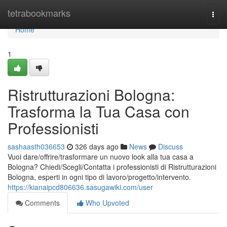
Home
tetrabookmarks
Togg
navi
Home
1
Ristrutturazioni Bologna:
Trasforma la Tua Casa con
Professionisti
sashaasth036653
326 days ago
News
Discuss
Vuoi dare/offrire/trasformare un nuovo look alla tua casa a
Bologna? Chiedi/Scegli/Contatta i professionisti di Ristrutturazioni
Bologna, esperti in ogni tipo di lavoro/progetto/intervento.
https://kianaipcd806636.sasugawiki.com/user
Comments
Who Upvoted