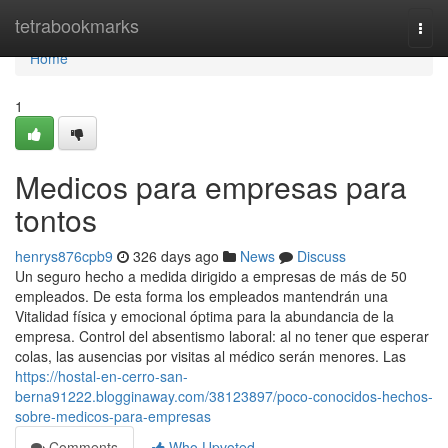
Home
tetrabookmarks
Togg
navi
Home
1
Medicos para empresas para
tontos
henrys876cpb9
326 days ago
News
Discuss
Un seguro hecho a medida dirigido a empresas de más de 50
empleados. De esta forma los empleados mantendrán una
Vitalidad física y emocional óptima para la abundancia de la
empresa. Control del absentismo laboral: al no tener que esperar
colas, las ausencias por visitas al médico serán menores. Las
https://hostal-en-cerro-san-
berna91222.blogginaway.com/38123897/poco-conocidos-hechos-
sobre-medicos-para-empresas
Comments
Who Upvoted