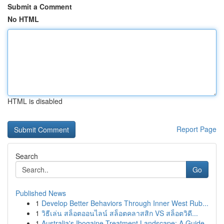
Submit a Comment
No HTML
HTML is disabled
Report Page
Search
Go
Published News
1
Develop Better Behaviors Through Inner West Rub...
1
วิธีเล่น สล็อตออนไลน์ สล็อตคลาสสิก VS สล็อตวิดี...
1
Australia's Ibogaine Treatment Landscape: A Guide