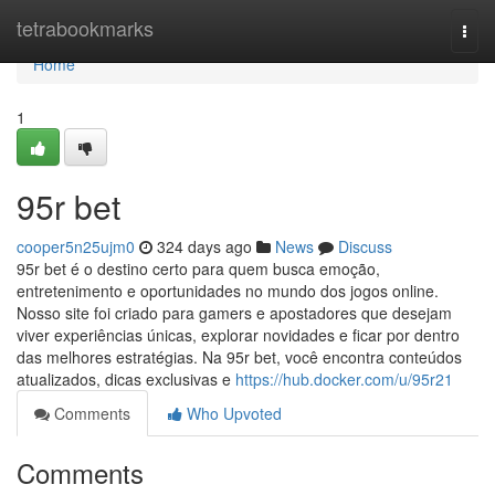
Home
tetrabookmarks
Togg
navi
Home
1
95r bet
cooper5n25ujm0
324 days ago
News
Discuss
95r bet é o destino certo para quem busca emoção,
entretenimento e oportunidades no mundo dos jogos online.
Nosso site foi criado para gamers e apostadores que desejam
viver experiências únicas, explorar novidades e ficar por dentro
das melhores estratégias. Na 95r bet, você encontra conteúdos
atualizados, dicas exclusivas e
https://hub.docker.com/u/95r21
Comments
Who Upvoted
Comments