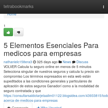
Home
tetrabookmarks
To
nav
Home
1
5 Elementos Esenciales Para
medicos para empresas
nathanielc158era3
325 days ago
News
Discuss
VOLVER Calcula tu seguro online en menos de 5 minutos
Selecciona singular de nuestros seguros y calcula tu precio sin
compromiso Los términos expresados en esta web están
supeditados a las condiciones generales y particulares de
aplicación de estos seguros Ganadorí como a la modalidad de
seguro contratada y que
https://consultarsaldotarjetaalim01122.blogsidea.com/43933815/tod
acerca-de-medicos-para-empresas
Comments
Who Upvoted