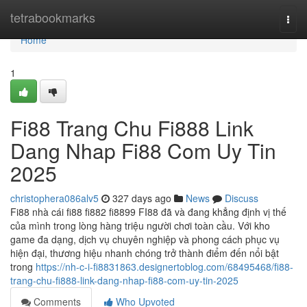
Home
tetrabookmarks
Togg
navi
Home
1
Fi88 Trang Chu Fi888 Link
Dang Nhap Fi88 Com Uy Tin
2025
christophera086alv5
327 days ago
News
Discuss
Fi88 nhà cái fi88 fi882 fi8899 FI88 đã và đang khẳng định vị thế
của mình trong lòng hàng triệu người chơi toàn cầu. Với kho
game đa dạng, dịch vụ chuyên nghiệp và phong cách phục vụ
hiện đại, thương hiệu nhanh chóng trở thành điểm đến nổi bật
trong
https://nh-c-i-fi8831863.designertoblog.com/68495468/fi88-
trang-chu-fi888-link-dang-nhap-fi88-com-uy-tin-2025
Comments
Who Upvoted