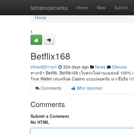
Home
tetrabookmarks
Home
New
Submit
Home
1
Betflix168
ethan8j31nyi1
324 days ago
News
Discuss
ทางเข้า Betflik, Betflik168 เว็บตรงไม่ผ่านเอเย่นต์ 10
True Wallet เล่นสล็อต Casino แบบปลอดภัย น่าเชื่อถือ
ht
Comments
Who Upvoted
Comments
Submit a Comment
No HTML