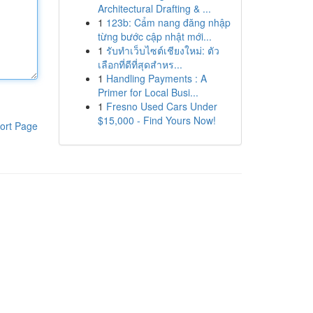
Architectural Drafting & ...
1
123b: Cẩm nang đăng nhập
từng bước cập nhật mới...
1
รับทำเว็บไซต์เชียงใหม่: ตัว
เลือกที่ดีที่สุดสำหร...
1
Handling Payments : A
Primer for Local Busi...
1
Fresno Used Cars Under
$15,000 - Find Yours Now!
ort Page