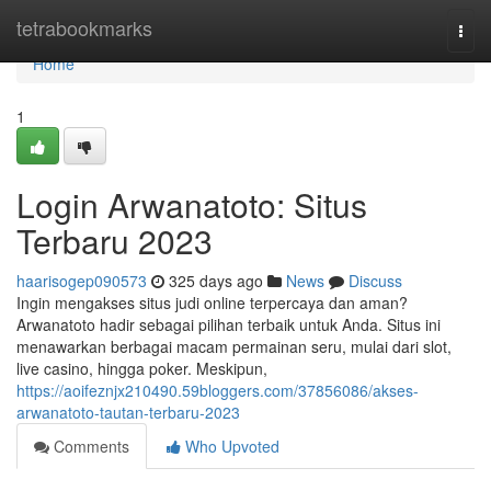
Home
tetrabookmarks
Togg
navi
Home
1
Login Arwanatoto: Situs
Terbaru 2023
haarisogep090573
325 days ago
News
Discuss
Ingin mengakses situs judi online terpercaya dan aman?
Arwanatoto hadir sebagai pilihan terbaik untuk Anda. Situs ini
menawarkan berbagai macam permainan seru, mulai dari slot,
live casino, hingga poker. Meskipun,
https://aoifeznjx210490.59bloggers.com/37856086/akses-
arwanatoto-tautan-terbaru-2023
Comments
Who Upvoted