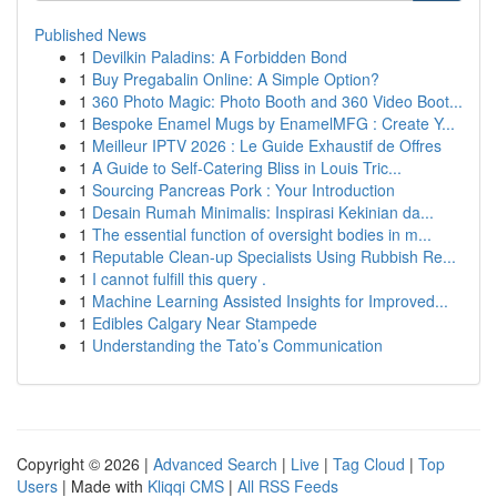
Published News
1
Devilkin Paladins: A Forbidden Bond
1
Buy Pregabalin Online: A Simple Option?
1
360 Photo Magic: Photo Booth and 360 Video Boot...
1
Bespoke Enamel Mugs by EnamelMFG : Create Y...
1
Meilleur IPTV 2026 : Le Guide Exhaustif de Offres
1
A Guide to Self-Catering Bliss in Louis Tric...
1
Sourcing Pancreas Pork : Your Introduction
1
Desain Rumah Minimalis: Inspirasi Kekinian da...
1
The essential function of oversight bodies in m...
1
Reputable Clean-up Specialists Using Rubbish Re...
1
I cannot fulfill this query .
1
Machine Learning Assisted Insights for Improved...
1
Edibles Calgary Near Stampede
1
Understanding the Tato’s Communication
Copyright © 2026 |
Advanced Search
|
Live
|
Tag Cloud
|
Top
Users
| Made with
Kliqqi CMS
|
All RSS Feeds