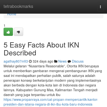
Home
tetrabookmarks
Togg
navi
Home
1
5 Easy Facts About IKN
Described
agathay807mfi3
324 days ago
News
Discuss
Melalui gelaran “Nusantara Reasonable”, Otorita IKN berupaya
untuk memberikan gambaran mengenai pembangunan IKN yang
saat ini mendapatkan perhatian publik, salah satunya adalah
penerapan konsep berkelanjutan modern yang implementasinya
akan berbeda dengan kota-kota lain di Indonesia dan negara
lainnya. Kabupaten Gunung Mas, Kalimantan Tengah menjadi
daerah yang juga terpantau untuk ibu
https://www.propanraya.com/cat-propan-mempercantik-kantor-
presiden-dan-istana-negara-di-ikn-ibu-kota-baru-indonesia