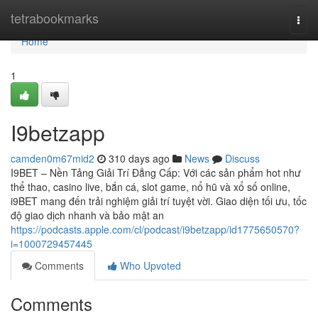
Home
tetrabookmarks
Togg
navi
Home
1
I9betzapp
camden0m67mid2
310 days ago
News
Discuss
I9BET – Nền Tảng Giải Trí Đẳng Cấp: Với các sản phẩm hot như
thể thao, casino live, bắn cá, slot game, nổ hũ và xổ số online,
i9BET mang đến trải nghiệm giải trí tuyệt vời. Giao diện tối ưu, tốc
độ giao dịch nhanh và bảo mật an
https://podcasts.apple.com/cl/podcast/i9betzapp/id1775650570?
i=1000729457445
Comments
Who Upvoted
Comments