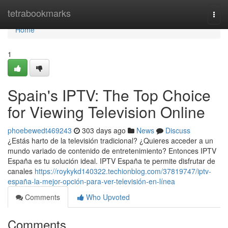
Home
tetrabookmarks
Togg
navi
Home
1
Spain's IPTV: The Top Choice
for Viewing Television Online
phoebewedt469243
303 days ago
News
Discuss
¿Estás harto de la televisión tradicional? ¿Quieres acceder a un
mundo variado de contenido de entretenimiento? Entonces IPTV
España es tu solución ideal. IPTV España te permite disfrutar de
canales
https://roykykd140322.techionblog.com/37819747/iptv-
españa-la-mejor-opción-para-ver-televisión-en-línea
Comments
Who Upvoted
Comments