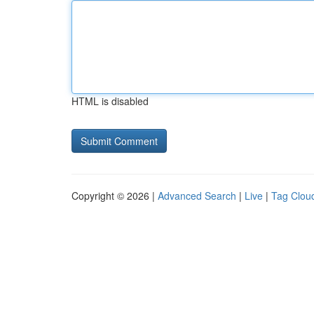
HTML is disabled
Copyright © 2026 |
Advanced Search
|
Live
|
Tag Clou