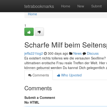
Home
tetrabookmarks
Home
New
Submit
Home
1
Scharfe Milf beim Seiten
jeffa221tog2
300 days ago
News
Discuss
Es existiert nichts tolleres wie die versauten Sexfilme?
ultimativen erotische Frau reale Treffen der Welt. Hie
können gebumst werden Du kannst Dich gelegentlich 
Comments
Who Upvoted
Comments
Submit a Comment
No HTML