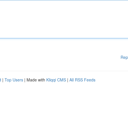
Rep
d
|
Top Users
| Made with
Kliqqi CMS
|
All RSS Feeds