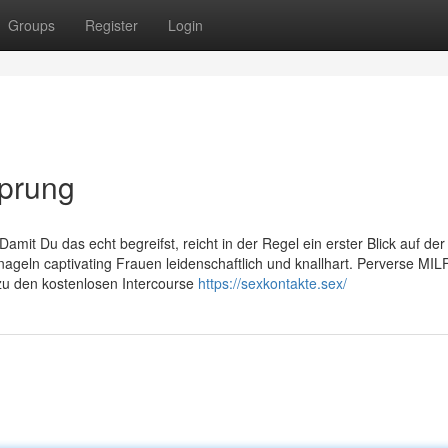
Groups
Register
Login
sprung
 Damit Du das echt begreifst, reicht in der Regel ein erster Blick auf der
r nageln captivating Frauen leidenschaftlich und knallhart. Perverse MI
zu den kostenlosen Intercourse
https://sexkontakte.sex/