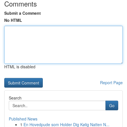
Comments
Submit a Comment
No HTML
HTML is disabled
Report Page
Search
Go
Published News
1
En Hovedpude som Holder Dig Kølig Natten N...