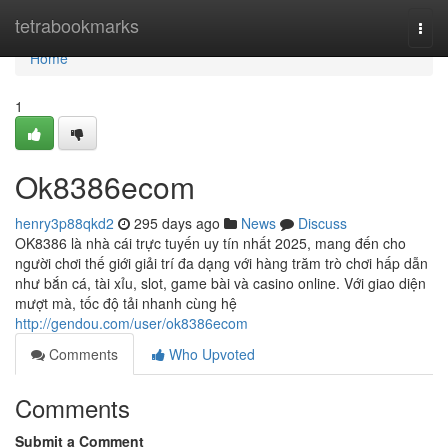
Home
tetrabookmarks
Togg
navi
Home
1
Ok8386ecom
henry3p88qkd2
295 days ago
News
Discuss
OK8386 là nhà cái trực tuyến uy tín nhất 2025, mang đến cho
người chơi thế giới giải trí đa dạng với hàng trăm trò chơi hấp dẫn
như bắn cá, tài xỉu, slot, game bài và casino online. Với giao diện
mượt mà, tốc độ tải nhanh cùng hệ
http://gendou.com/user/ok8386ecom
Comments
Who Upvoted
Comments
Submit a Comment