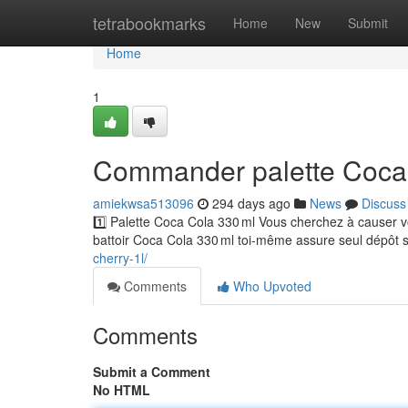
Home
tetrabookmarks
Home
New
Submit
Home
1
Commander palette Coca 
amiekwsa513096
294 days ago
News
Discuss
1️⃣ Palette Coca Cola 330 ml Vous cherchez à causer
battoir Coca Cola 330 ml toi-même assure seul dépôt 
cherry-1l/
Comments
Who Upvoted
Comments
Submit a Comment
No HTML