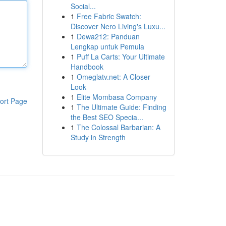
Social...
1
Free Fabric Swatch:
Discover Nero Living's Luxu...
1
Dewa212: Panduan
Lengkap untuk Pemula
1
Puff La Carts: Your Ultimate
Handbook
1
Omeglatv.net: A Closer
Look
1
Elite Mombasa Company
ort Page
1
The Ultimate Guide: Finding
the Best SEO Specia...
1
The Colossal Barbarian: A
Study in Strength