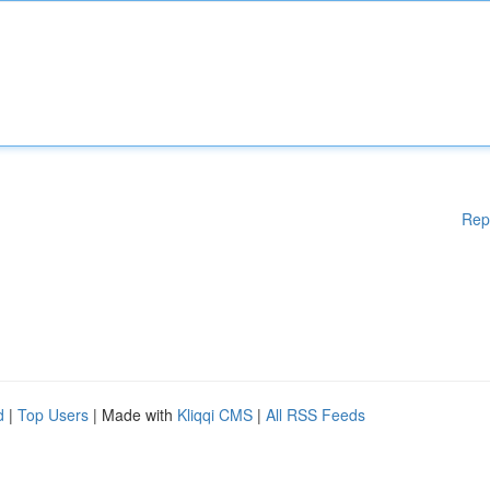
Rep
d
|
Top Users
| Made with
Kliqqi CMS
|
All RSS Feeds