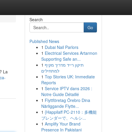
Search
Go
Published News
1
Dubai Nail Parlors
1
Electrical Services Artarmon
Supporting Safe an...
1
תיקון רייד מדריך מקיף
למתחילים
? La
1
Top Stories UK: Immediate
oca-
Reports
1
Service IPTV dans 2026 :
Notre Guide Détaillé
1
Flyttföretag Örebro Dina
Närliggande Flytte...
1
{Happilaff PC-2110：多機能
ブレンダーで、ヘルシ...
1
Amplify Your Brand
Presence In Pakistani