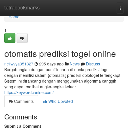
Home
tetrabookmarks
Togg
navi
Home
1
otomatis prediksi togel online
neilwvya351327
295 days ago
News
Discuss
Bergabunglah dengan pemilik harta di dunia prediksi togel
dengan memiliki sistem {otomatis{ prediksi oblotogel terlengkap!
Sistem ini dirancang dengan menggunakan algoritma canggih
yang dapat melihat angka-angka keluar
https://keywordcanine.com/
Comments
Who Upvoted
Comments
Submit a Comment