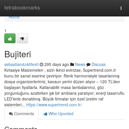
Home
tetrabookmarks
Togg
navi
Home
1
Bujiteri
sebastian4z46fex0
295 days ago
News
Discuss
Kırtasiye Malzemeleri , sizin ikinci evinizse, Supertrend.com.tr
bunu bir sanat eserine çeviriyor. Renk harmonisiyle tasarlanmış
dosya organizerlerimiz, kaosun yerini düzen alıyor – 120 TL’den
başlayan fiyatlarla. Katlanabilir masa lambalarımız, göz
yorgunluğunu azaltırken şık bir ambians yaratıyor; enerji tasarruflu
LED’lerle donatılmış. Büyük firmalar için özel üretim raf
sistemleri...
https://www.supertrend.com.tr/
Comments
Who Upvoted
Comments