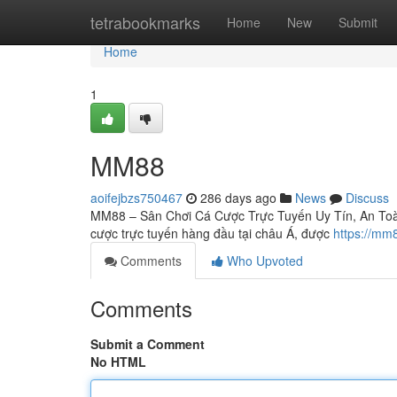
Home
tetrabookmarks
Home
New
Submit
Home
1
MM88
aoifejbzs750467
286 days ago
News
Discuss
MM88 – Sân Chơi Cá Cược Trực Tuyến Uy Tín, An Toà
cược trực tuyến hàng đầu tại châu Á, được
https://mm
Comments
Who Upvoted
Comments
Submit a Comment
No HTML