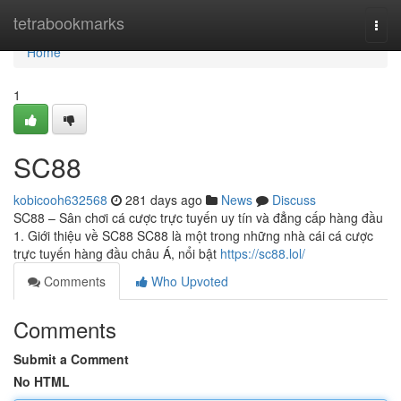
Home
tetrabookmarks
Togg
navi
Home
1
SC88
kobicooh632568
281 days ago
News
Discuss
SC88 – Sân chơi cá cược trực tuyến uy tín và đẳng cấp hàng đầu
1. Giới thiệu về SC88 SC88 là một trong những nhà cái cá cược
trực tuyến hàng đầu châu Á, nổi bật
https://sc88.lol/
Comments
Who Upvoted
Comments
Submit a Comment
No HTML