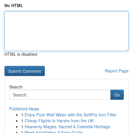
No HTML
HTML is disabled
Report Page
Search
Go
Published News
1
Enjoy Pure Well Water with the SoftPro Iron Filter
1
Cheap Flights to Harare from the UK
1
Heavenly Mages: Sacred & Celestial Heritage
1
Plesk Installation A Easy Guide