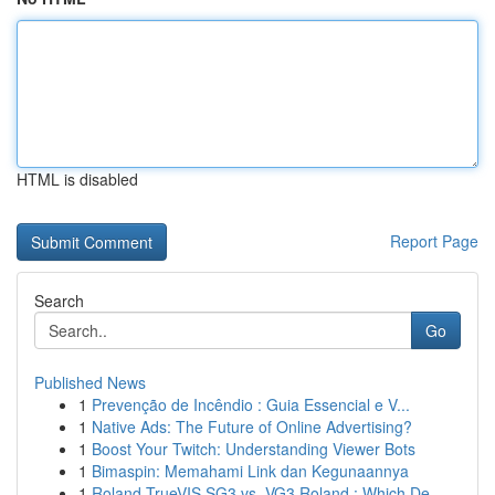
HTML is disabled
Report Page
Search
Go
Published News
1
Prevenção de Incêndio : Guia Essencial e V...
1
Native Ads: The Future of Online Advertising?
1
Boost Your Twitch: Understanding Viewer Bots
1
Bimaspin: Memahami Link dan Kegunaannya
1
Roland TrueVIS SG3 vs. VG3 Roland : Which De...