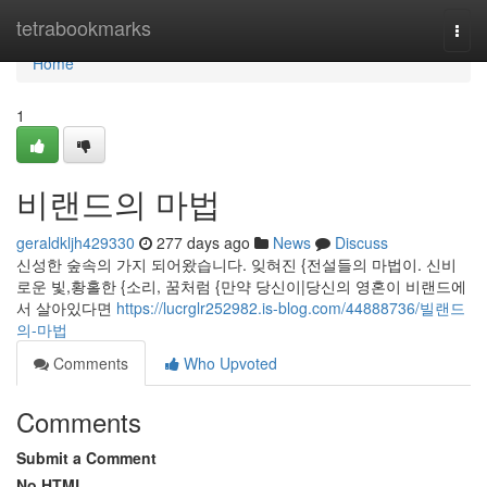
Home
tetrabookmarks
Togg
navi
Home
1
비랜드의 마법
geraldkljh429330
277 days ago
News
Discuss
신성한 숲속의 가지 되어왔습니다. 잊혀진 {전설들의 마법이. 신비
로운 빛,황홀한 {소리, 꿈처럼 {만약 당신이|당신의 영혼이 비랜드에
서 살아있다면
https://lucrglr252982.is-blog.com/44888736/빌랜드
의-마법
Comments
Who Upvoted
Comments
Submit a Comment
No HTML