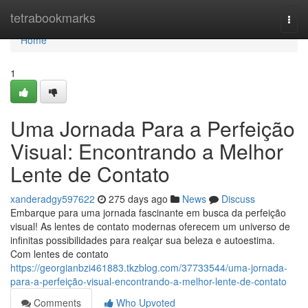
Home
tetrabookmarks
Togg
navi
Home
1
Uma Jornada Para a Perfeição
Visual: Encontrando a Melhor
Lente de Contato
xanderadgy597622
275 days ago
News
Discuss
Embarque para uma jornada fascinante em busca da perfeição
visual! As lentes de contato modernas oferecem um universo de
infinitas possibilidades para realçar sua beleza e autoestima.
Com lentes de contato
https://georgianbzi461883.tkzblog.com/37733544/uma-jornada-
para-a-perfeição-visual-encontrando-a-melhor-lente-de-contato
Comments
Who Upvoted