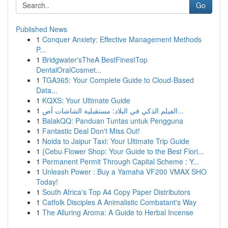
Go
Published News
1
Conquer Anxiety: Effective Management Methods
P...
1
Bridgwater'sTheA BestFinestTop
DentalOralCosmet...
1
TGA365: Your Complete Guide to Cloud-Based
Data...
1
KQXS: Your Ultimate Guide
1
الفيلم الذكي في البلاد: مستقبلية الشاشات أص...
1
BalakQQ: Panduan Tuntas untuk Pengguna
1
Fantastic Deal Don't Miss Out!
1
Noida to Jaipur Taxi: Your Ultimate Trip Guide
1
{Cebu Flower Shop: Your Guide to the Best Flori...
1
Permanent Permit Through Capital Scheme : Y...
1
Unleash Power : Buy a Yamaha VF200 VMAX SHO
Today!
1
South Africa's Top A4 Copy Paper Distributors
1
Catfolk Disciples A Animalistic Combatant's Way
1
The Alluring Aroma: A Guide to Herbal Incense