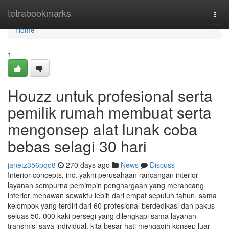
Home
tetrabookmarks
Togg
navi
Home
1
Houzz untuk profesional serta
pemilik rumah membuat serta
mengonsep alat lunak coba
bebas selagi 30 hari
janetz356pqo8
270 days ago
News
Discuss
Interior concepts, inc. yakni perusahaan rancangan interior
layanan sempurna pemimpin penghargaan yang merancang
interior menawan sewaktu lebih dari empat sepuluh tahun. sama
kelompok yang terdiri dari 60 profesional berdedikasi dan pakus
seluas 50. 000 kaki persegi yang dilengkapi sama layanan
transmisi saya individual, kita besar hati mengagih konsep luar