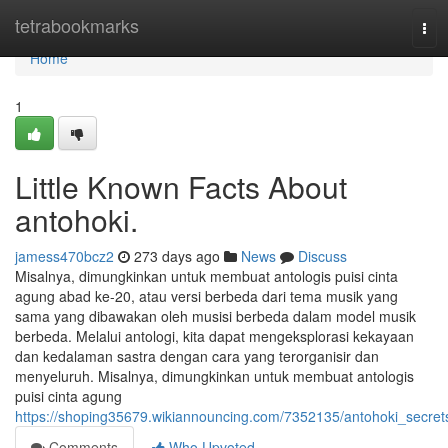
Home
tetrabookmarks
Tog
navi
Home
1
Little Known Facts About
antohoki.
jamess470bcz2
273 days ago
News
Discuss
Misalnya, dimungkinkan untuk membuat antologis puisi cinta
agung abad ke-20, atau versi berbeda dari tema musik yang
sama yang dibawakan oleh musisi berbeda dalam model musik
berbeda. Melalui antologi, kita dapat mengeksplorasi kekayaan
dan kedalaman sastra dengan cara yang terorganisir dan
menyeluruh. Misalnya, dimungkinkan untuk membuat antologis
puisi cinta agung
https://shoping35679.wikiannouncing.com/7352135/antohoki_secret
Comments
Who Upvoted