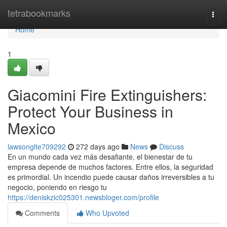
Home
tetrabookmarks
Togg
navi
Home
1
Giacomini Fire Extinguishers:
Protect Your Business in
Mexico
lawsonglte709292
272 days ago
News
Discuss
En un mundo cada vez más desafiante, el bienestar de tu
empresa depende de muchos factores. Entre ellos, la seguridad
es primordial. Un incendio puede causar daños irreversibles a tu
negocio, poniendo en riesgo tu
https://deniskzic025301.newsbloger.com/profile
Comments
Who Upvoted