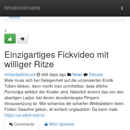
Home
tetrabookmarks
Togg
navi
Home
1
Einzigartiges Fickvideo mit
williger Ritze
richarda603nuz4
268 days ago
News
Discuss
Male muss sich bei Gelegenheit auf die unzensierten Erotik
Tuben klicken, dann merkt man unmittelbar, dass etliche
Pornoclips wirklich der Knaller sind. Natürlich kommt das von den
abartigen Ladys, bei denen stundenlanges Pimpern
Voraussetzung ist. Wie schamlos die scharfen Weibsbildern beim
Ficken Gasoline geben, ist einfach unglaublich. Da kann male
https://us.adult-vod.tv/
Comments
Who Upvoted