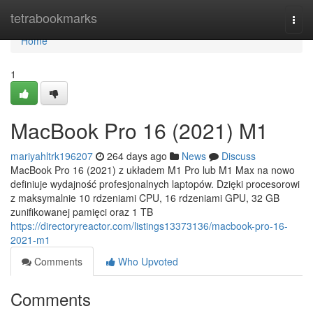
Home
tetrabookmarks
Togg
navi
Home
1
MacBook Pro 16 (2021) M1
mariyahltrk196207
264 days ago
News
Discuss
MacBook Pro 16 (2021) z układem M1 Pro lub M1 Max na nowo
definiuje wydajność profesjonalnych laptopów. Dzięki procesorowi
z maksymalnie 10 rdzeniami CPU, 16 rdzeniami GPU, 32 GB
zunifikowanej pamięci oraz 1 TB
https://directoryreactor.com/listings13373136/macbook-pro-16-
2021-m1
Comments
Who Upvoted
Comments