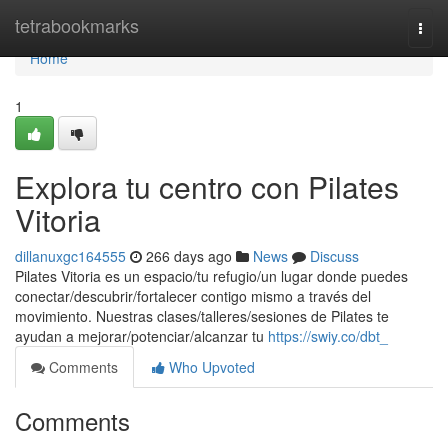
Home
tetrabookmarks
Togg
navi
Home
1
Explora tu centro con Pilates
Vitoria
dillanuxgc164555
266 days ago
News
Discuss
Pilates Vitoria es un espacio/tu refugio/un lugar donde puedes
conectar/descubrir/fortalecer contigo mismo a través del
movimiento. Nuestras clases/talleres/sesiones de Pilates te
ayudan a mejorar/potenciar/alcanzar tu
https://swiy.co/dbt_
Comments
Who Upvoted
Comments