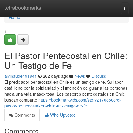
Home
tetrabookmarks
Togg
navi
Home
1
El Pastor Pentecostal en Chile:
Un Testigo de Fe
alvinaude491841
262 days ago
News
Discuss
El predicador pentecostal en Chile es un testigo de fe. Su labor
está lleno por la solidaridad y el intención de guiar a las personas
hacia una vida másexitosa. Los pastores pentecostales en Chile
buscan comparte
https://bookmarkvids.com/story21708568/el-
pastor-pentecostal-en-chile-un-testigo-de-fe
Comments
Who Upvoted
Comments