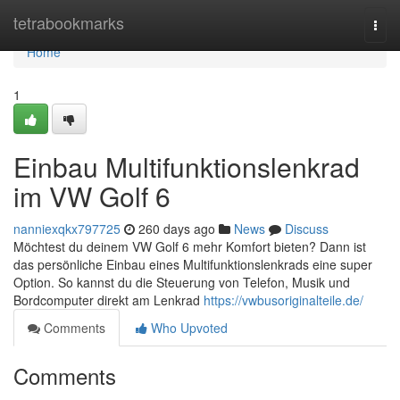
Home
tetrabookmarks
Togg
navi
Home
1
Einbau Multifunktionslenkrad
im VW Golf 6
nanniexqkx797725
260 days ago
News
Discuss
Möchtest du deinem VW Golf 6 mehr Komfort bieten? Dann ist
das persönliche Einbau eines Multifunktionslenkrads eine super
Option. So kannst du die Steuerung von Telefon, Musik und
Bordcomputer direkt am Lenkrad
https://vwbusoriginalteile.de/
Comments
Who Upvoted
Comments