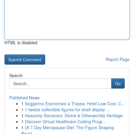
HTML is disabled
Report Page
Search
Go
Published News
1
Soggiorno Economico a Tropea: Hotel Low Cost, C...
1
1 twelve collectible figures for shelf display ...
1
Heavenly Sorcerers: Divine & Otherworldly Heritage
1
Discover Virtual Healthcare Coding Progr...
1
{A 7-Day Menopause Diet: The Figure Shaping
Boost