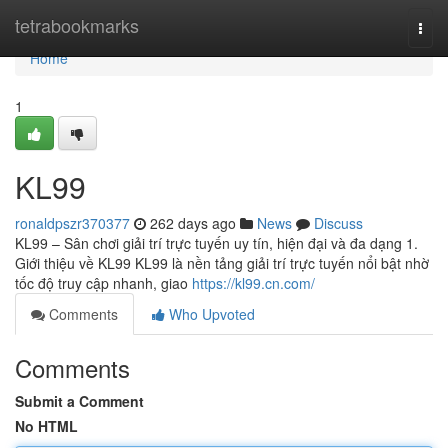
Home
tetrabookmarks
Togg
navi
Home
1
KL99
ronaldpszr370377
262 days ago
News
Discuss
KL99 – Sân chơi giải trí trực tuyến uy tín, hiện đại và đa dạng 1.
Giới thiệu về KL99 KL99 là nền tảng giải trí trực tuyến nổi bật nhờ
tốc độ truy cập nhanh, giao
https://kl99.cn.com/
Comments
Who Upvoted
Comments
Submit a Comment
No HTML