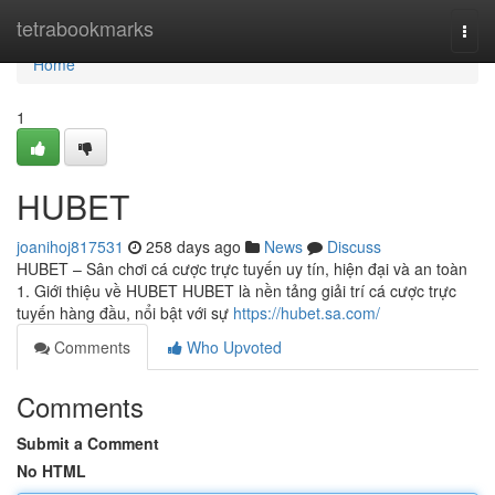
Home
tetrabookmarks
Togg
navi
Home
1
HUBET
joanihoj817531
258 days ago
News
Discuss
HUBET – Sân chơi cá cược trực tuyến uy tín, hiện đại và an toàn
1. Giới thiệu về HUBET HUBET là nền tảng giải trí cá cược trực
tuyến hàng đầu, nổi bật với sự
https://hubet.sa.com/
Comments
Who Upvoted
Comments
Submit a Comment
No HTML