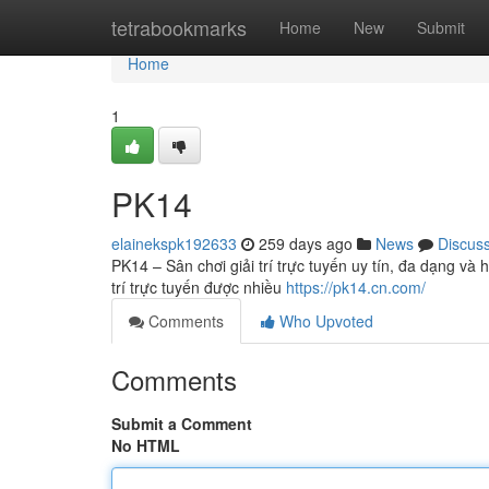
Home
tetrabookmarks
Home
New
Submit
Home
1
PK14
elainekspk192633
259 days ago
News
Discus
PK14 – Sân chơi giải trí trực tuyến uy tín, đa dạng và
trí trực tuyến được nhiều
https://pk14.cn.com/
Comments
Who Upvoted
Comments
Submit a Comment
No HTML