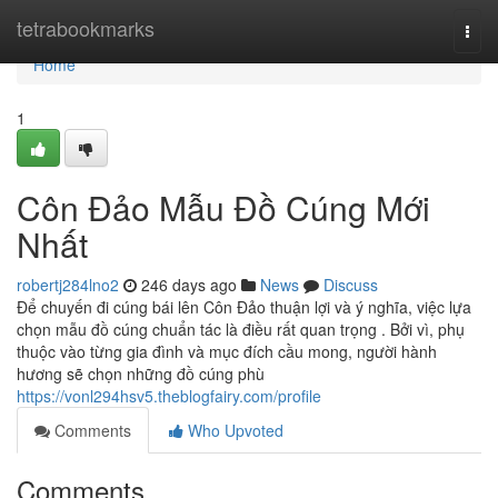
Home
tetrabookmarks
Togg
navi
Home
1
Côn Đảo Mẫu Đồ Cúng Mới
Nhất
robertj284lno2
246 days ago
News
Discuss
Để chuyến đi cúng bái lên Côn Đảo thuận lợi và ý nghĩa, việc lựa
chọn mẫu đồ cúng chuẩn tác là điều rất quan trọng . Bởi vì, phụ
thuộc vào từng gia đình và mục đích cầu mong, người hành
hương sẽ chọn những đồ cúng phù
https://vonl294hsv5.theblogfairy.com/profile
Comments
Who Upvoted
Comments