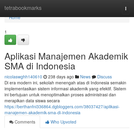
Home
tetrabookmarks
Togg
navi
Home
1
Aplikasi Manajemen Akademik
SMA di Indonesia
nicolaswghh140610
238 days ago
News
Discuss
Di era modern ini, sekolah menengah atas di Indonesia semakin
implementasikan sistem informasi akademik yang efektif. Sistem
ini bertujuan untuk menoptimalkan proses administrasi dan
merapikan data siswa secara
https://berthanfni336864.dgbloggers.com/38037427/aplikasi-
manajemen-akademik-sma-di-indonesia
Comments
Who Upvoted