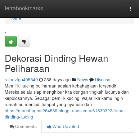
Home
tetrabookmarks
Togg
navi
Home
1
Dekorasi Dinding Hewan
Peliharaan
rajanvfgp405549
238 days ago
News
Discuss
Memiliki kucing peliharaan adalah kebahagiaan tersendiri.
Mereka selalu siap menghibur kita dengan tingkah lucunya dan
kepolosannya. Sebagai pemilik kucing, wajar jika kamu ingin
rumahmu menjadi tempat yang nyaman dan
https://mariahpgms264569.bloggin-ads.com/61830322/tema-
dinding-kucing
Comments
Who Upvoted