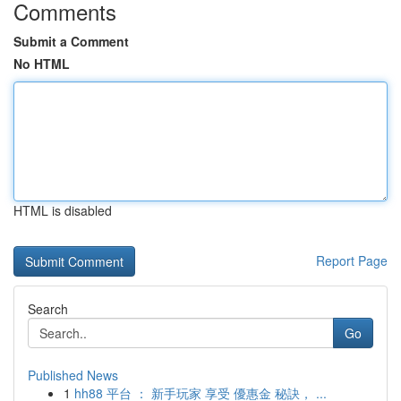
Comments
Submit a Comment
No HTML
HTML is disabled
Report Page
Search
Go
Published News
1
hh88 平台 ： 新手玩家 享受 優惠金 秘訣， ...