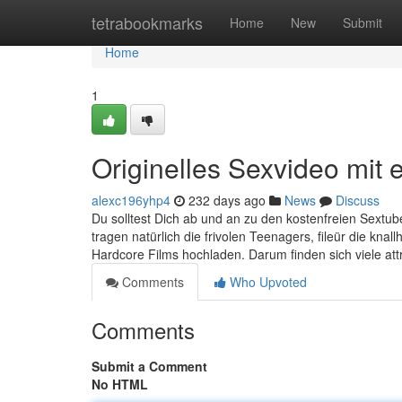
Home
tetrabookmarks
Home
New
Submit
Home
1
Originelles Sexvideo mit e
alexc196yhp4
232 days ago
News
Discuss
Du solltest Dich ab und an zu den kostenfreien Sextube
tragen natürlich die frivolen Teenagers, fileür die kna
Hardcore Films hochladen. Darum finden sich viele at
Comments
Who Upvoted
Comments
Submit a Comment
No HTML