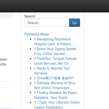
Search
Go
Published News
1
Navigating Psychiatric
Hospital Care: A Patient...
1
Boost Your Typing Speed:
Free Online Games!
1
ParisSlot: Tempat Terbaik
ieran
untuk Bermain Slot On...
ische
1
Noida to Nainital Taxi
Services
1
Gmail帐户 能够 修改吗?
1
Rahasia Menang di Situs
Slot Online Terpercaya
1
Finding Reliable A4 Paper
Suppliers: Your Guide
1
77judi: Your Ultimate Online
Casino Destination