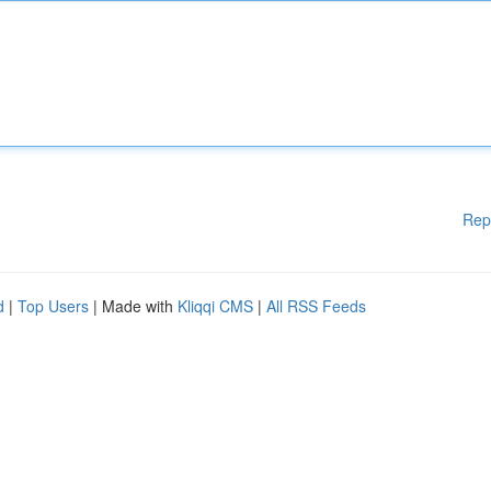
Rep
d
|
Top Users
| Made with
Kliqqi CMS
|
All RSS Feeds