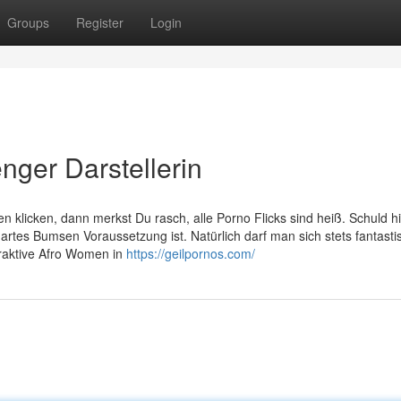
Groups
Register
Login
nger Darstellerin
n klicken, dann merkst Du rasch, alle Porno Flicks sind heiß. Schuld h
llhartes Bumsen Voraussetzung ist. Natürlich darf man sich stets fantast
traktive Afro Women in
https://geilpornos.com/