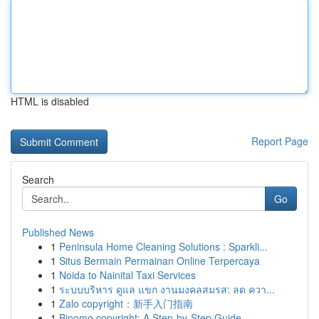
HTML is disabled
Report Page
Search
Go
Published News
1
Peninsula Home Cleaning Solutions : Sparkli...
1
Situs Bermain Permainan Online Terpercaya
1
Noida to Nainital Taxi Services
1
ระบบบริหาร ดูแล แขก งานมงคลสมรส: ลด ควา...
1
Zalo copyright：新手入门指南
1
Binomo copyright: A Step-by-Step Guide