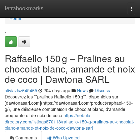
Home
tetrabookmarks
Togg
navi
Home
1
Raffaello 150 g – Pralines au
chocolat blanc, amande et noix
de coco | Dawtona SARL
aliviazlsz645465
204 days ago
News
Discuss
Découvrez les **pralines Raffaello 150 g**, disponibles sur
[dawtonasarl.com](https://dawtonasarl.com/product/raphael-150-
g/), une délicieuse combinaison de chocolat blanc, d'amande
croquante et de noix de coco
https://nebula-
directory.com/listings870118/raffaello-150-g-pralines-au-chocolat-
blanc-amande-et-noix-de-coco-dawtona-sarl
Comments
Who Upvoted