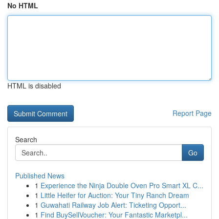
No HTML
HTML is disabled
Report Page
Search
Go
Published News
1
Experience the Ninja Double Oven Pro Smart XL C...
1
Little Heifer for Auction: Your Tiny Ranch Dream
1
Guwahati Railway Job Alert: Ticketing Opport...
1
Find BuySellVoucher: Your Fantastic Marketpl...