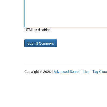
HTML is disabled
Copyright © 2026 |
Advanced Search
|
Live
|
Tag Clou