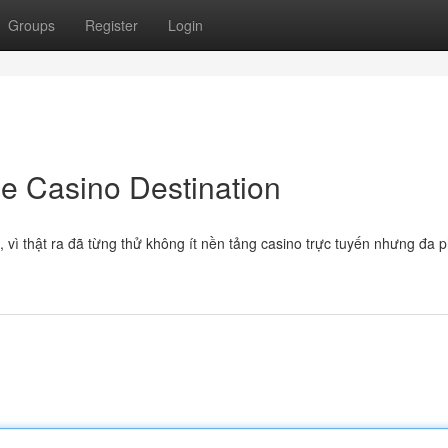
Groups
Register
Login
ne Casino Destination
vì thật ra đã từng thử không ít nền tảng casino trực tuyến nhưng đa p