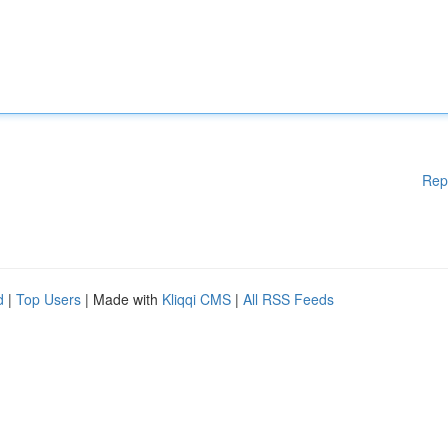
Rep
d
|
Top Users
| Made with
Kliqqi CMS
|
All RSS Feeds