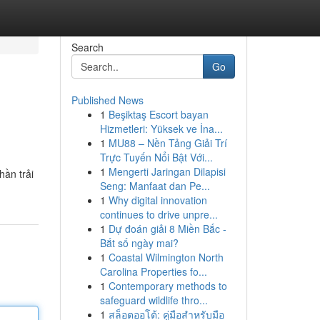
Search
Go
Published News
1
Beşiktaş Escort bayan
Hizmetleri: Yüksek ve İna...
1
MU88 – Nền Tảng Giải Trí
Trực Tuyến Nổi Bật Với...
1
Mengerti Jaringan Dilapisi
hần trải
Seng: Manfaat dan Pe...
1
Why digital innovation
continues to drive unpre...
1
Dự đoán giải 8 Miền Bắc -
Bắt số ngày mai?
1
Coastal Wilmington North
Carolina Properties fo...
1
Contemporary methods to
safeguard wildlife thro...
1
สล็อตออโต้: คู่มือสำหรับมือ