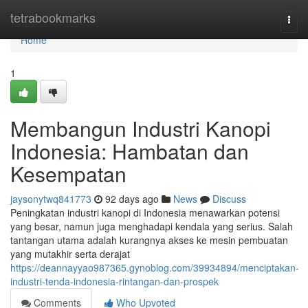
Home
tetrabookmarks
Togg
navi
Home
1
Membangun Industri Kanopi
Indonesia: Hambatan dan
Kesempatan
jaysonytwq841773
92 days ago
News
Discuss
Peningkatan industri kanopi di Indonesia menawarkan potensi
yang besar, namun juga menghadapi kendala yang serius. Salah
tantangan utama adalah kurangnya akses ke mesin pembuatan
yang mutakhir serta derajat
https://deannayyao987365.gynoblog.com/39934894/menciptakan-
industri-tenda-indonesia-rintangan-dan-prospek
Comments
Who Upvoted