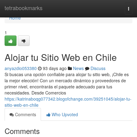
Home
tetrabookmarks
Togg
navi
Home
1
Alojar tu Sitio Web en Chile
anyazdio053380
93 days ago
News
Discuss
Si buscas una opción confiable para alojar tu sitio web, ¡Chile es
la mejor elección! Con un mercado dinámico y proveedores de
primer nivel, encontrarás el paquete adecuado para tus
necesidades. Desde Comercios
https://katrinaboqg077342.blogofchange.com/39251045/alojar-tu-
sitio-web-en-chile
Comments
Who Upvoted
Comments