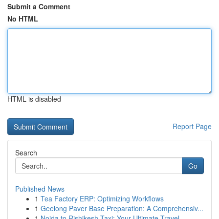
Submit a Comment
No HTML
HTML is disabled
Report Page
Search
Go
Published News
1
Tea Factory ERP: Optimizing Workflows
1
Geelong Paver Base Preparation: A Comprehensiv...
1
Noida to Rishikesh Taxi: Your Ultimate Travel ...