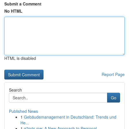
Submit a Comment
No HTML
HTML is disabled
Report Page
Search
Go
Published News
1
Gebäudemanagement in Deutschland: Trends und
He...
1
g2g4s me: A New Approach to Personal