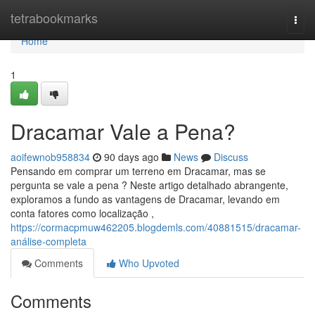
Home
tetrabookmarks
Togg
navi
Home
1
Dracamar Vale a Pena?
aoifewnob958834
90 days ago
News
Discuss
Pensando em comprar um terreno em Dracamar, mas se
pergunta se vale a pena ? Neste artigo detalhado abrangente,
exploramos a fundo as vantagens de Dracamar, levando em
conta fatores como localização ,
https://cormacpmuw462205.blogdemls.com/40881515/dracamar-
análise-completa
Comments
Who Upvoted
Comments