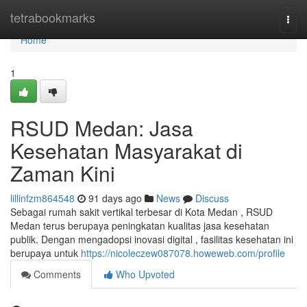
Home
tetrabookmarks
Togg
navi
Home
1
RSUD Medan: Jasa
Kesehatan Masyarakat di
Zaman Kini
lillinfzm864548
91 days ago
News
Discuss
Sebagai rumah sakit vertikal terbesar di Kota Medan , RSUD
Medan terus berupaya peningkatan kualitas jasa kesehatan
publik. Dengan mengadopsi inovasi digital , fasilitas kesehatan ini
berupaya untuk
https://nicoleczew087078.howeweb.com/profile
Comments
Who Upvoted