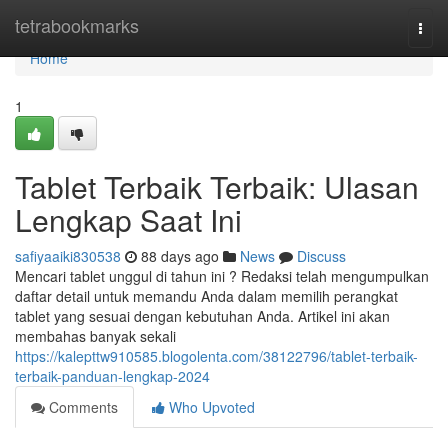
Home
tetrabookmarks
Togg
navi
Home
1
Tablet Terbaik Terbaik: Ulasan
Lengkap Saat Ini
safiyaaiki830538
88 days ago
News
Discuss
Mencari tablet unggul di tahun ini ? Redaksi telah mengumpulkan
daftar detail untuk memandu Anda dalam memilih perangkat
tablet yang sesuai dengan kebutuhan Anda. Artikel ini akan
membahas banyak sekali
https://kalepttw910585.blogolenta.com/38122796/tablet-terbaik-
terbaik-panduan-lengkap-2024
Comments
Who Upvoted