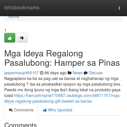
Home
tetrabookmarks
Togg
navi
Home
1
Mga Ideya Regalong
Pasalubong: Hamper sa Pinas
jaspermsup955107
88 days ago
News
Discuss
Nagpaplano ka ba sa pag-uwi sa bansa at naghahanap ng mga
pasalubong ? Isa sa pinakasikat opsyon ay mga pasalubong box.
Pwede mo itong ipuno ng mga iba't ibang lokal na produkto gaya
tulad
https://hamzahmpnw770587.csublogs.com/48871757/mga-
ideya-regalong-pasalubong-gift-basket-sa-bansa
Comments
Who Upvoted
Comments