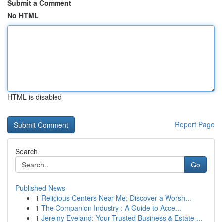
Submit a Comment
No HTML
HTML is disabled
Report Page
Search
Go
Published News
1
Religious Centers Near Me: Discover a Worsh...
1
The Companion Industry : A Guide to Acce...
1
Jeremy Eveland: Your Trusted Business & Estate ...