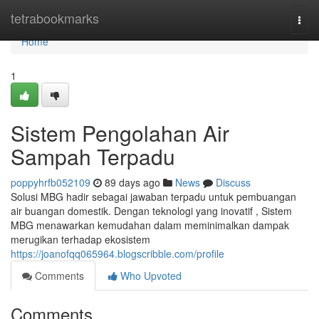
Home
tetrabookmarks
Togg
navi
Home
1
Sistem Pengolahan Air
Sampah Terpadu
poppyhrfb052109
89 days ago
News
Discuss
Solusi MBG hadir sebagai jawaban terpadu untuk pembuangan
air buangan domestik. Dengan teknologi yang inovatif , Sistem
MBG menawarkan kemudahan dalam meminimalkan dampak
merugikan terhadap ekosistem
https://joanofqq065964.blogscribble.com/profile
Comments
Who Upvoted
Comments